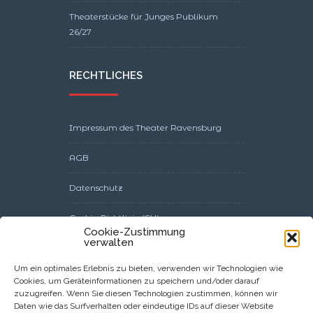
Theaterstücke für Junges Publikum
26/27
RECHTLICHES
Impressum des Theater Ravensburg
AGB
Datenschutz
Cookie-Richtlinie (EU)
Cookie-Zustimmung
verwalten
Barrierefreiheitserklärung
Um ein optimales Erlebnis zu bieten, verwenden wir Technologien wie
Cookies, um Geräteinformationen zu speichern und/oder darauf
zuzugreifen. Wenn Sie diesen Technologien zustimmen, können wir
Daten wie das Surfverhalten oder eindeutige IDs auf dieser Website