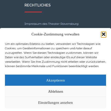
RECHTLICHES
Impressum des Theater Ravensburg
Cookie-Zustimmung verwalten
AGB
Um ein optimales Erlebnis zu bieten, verwenden wir Technologien wie
Datenschutz
Cookies, um Geräteinformationen zu speichern und/oder darauf
zuzugreifen. Wenn Sie diesen Technologien zustimmen, können wir
Cookie-Richtlinie (EU)
Daten wie das Surfverhalten oder eindeutige IDs auf dieser Website
verarbeiten. Wenn Sie ihre Zustimmung nicht erteilen oder zurückziehen,
können bestimmte Merkmale und Funktionen beeinträchtigt werden.
Barrierefreiheitserklärung
Akzeptieren
Unser Theater
Ablehnen
ist
DTHG
ZERTIFIZIERT
Einstellungen ansehen