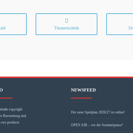
café
Theatertechnik
Do
O
NEWSFEED
nhalte copyright
Der neue Spielplan 2026/27 ist online!
er Ravensburg und
o-eye products
OPEN AIR – vor der Sommerpause!