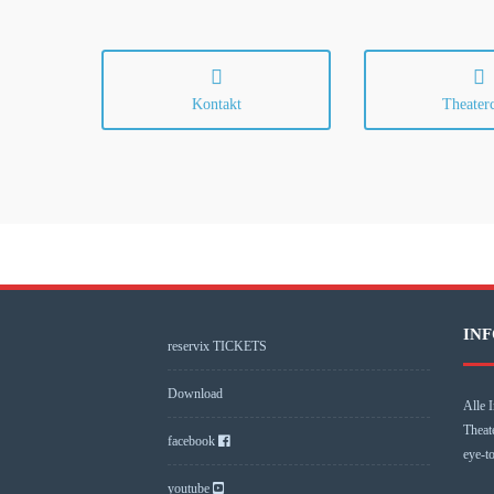
Kontakt
Theater
INF
reservix TICKETS
Download
Alle I
Theat
facebook
eye-t
youtube