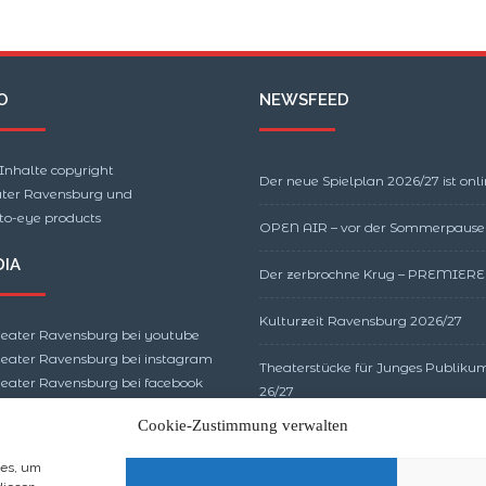
O
NEWSFEED
 Inhalte copyright
Der neue Spielplan 2026/27 ist onli
ter Ravensburg und
to-eye products
OPEN AIR – vor der Sommerpause
IA
Der zerbrochne Krug – PREMIERE
Kulturzeit Ravensburg 2026/27
eater Ravensburg bei youtube
eater Ravensburg bei instagram
Theaterstücke für Junges Publiku
eater Ravensburg bei facebook
26/27
Cookie-Zustimmung verwalten
ies, um