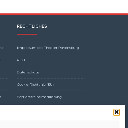
RECHTLICHES
ne!
Impressum des Theater Ravensburg
!
AGB
Datenschutz
Cookie-Richtlinie (EU)
m
Barrierefreiheitserklärung
Unser Theater
ist
DTHG
ZERTIFIZIERT