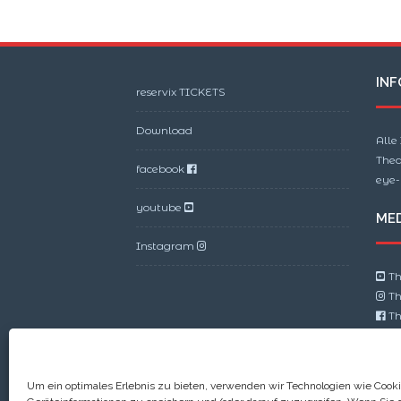
INF
reservix TICKETS
Download
Alle
Thea
facebook
eye-
youtube
MED
Instagram
Th
Th
Th
Um ein optimales Erlebnis zu bieten, verwenden wir Technologien wie Cook