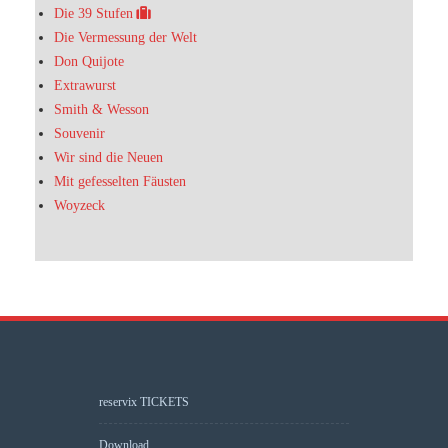
Die 39 Stufen
Die Vermessung der Welt
Don Quijote
Extrawurst
Smith & Wesson
Souvenir
Wir sind die Neuen
Mit gefesselten Fäusten
Woyzeck
reservix TICKETS
Download