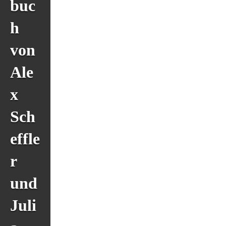
buc
h
von
Ale
x
Sch
effle
r
und
Juli