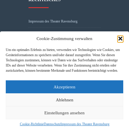
Impressum des Theater Ravensburg
AGB
Cookie-Zustimmung verwalten
Datenschutz
Um ein optimales Erlebnis zu bieten, verwenden wir Technologien wie Cookies, um
Geräteinformationen zu speichern und/oder darauf zuzugreifen. Wenn Sie diesen
Cookie-Richtlinie (EU)
Technologien zustimmen, können wir Daten wie das Surfverhalten oder eindeutige
IDs auf dieser Website verarbeiten. Wenn Sie ihre Zustimmung nicht erteilen oder
zurückziehen, können bestimmte Merkmale und Funktionen beeinträchtigt werden.
Barrierefreiheitserklärung
Akzeptieren
Unser Theater
Ablehnen
ist
DTHG
ZERTIFIZIERT
Einstellungen ansehen
Cookie-Richtlinie
Datenschutz
Impressum des Theater Ravensburg